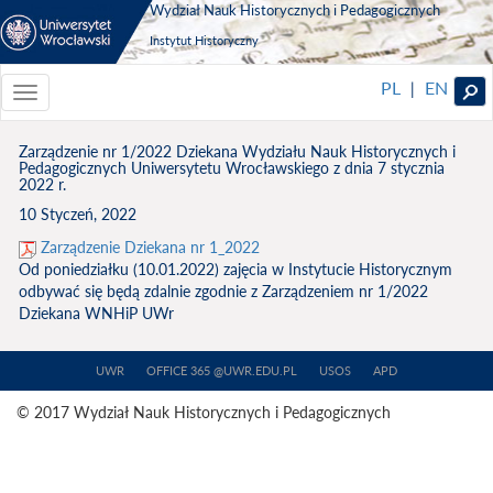
Wydział Nauk Historycznych i Pedagogicznych
Instytut Historyczny
PL
EN
|
Toggle
navigationToggle
navigation
Zarządzenie nr 1/2022 Dziekana Wydziału Nauk Historycznych i
Pedagogicznych Uniwersytetu Wrocławskiego z dnia 7 stycznia
2022 r.
10 Styczeń, 2022
Zarządzenie Dziekana nr 1_2022
Od poniedziałku (10.01.2022) zajęcia w Instytucie Historycznym
odbywać się będą zdalnie zgodnie z Zarządzeniem nr 1/2022
Dziekana WNHiP UWr
UWR
OFFICE 365 @UWR.EDU.PL
USOS
APD
© 2017 Wydział Nauk Historycznych i Pedagogicznych